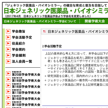
2.学会活動予定
上記の基本的な考え方に沿って、本学会は以下の
○
ジェネリック医薬品を処方し調剤する現場の
者）をも巻き込んだユーザーサイドに立った
○
ジェネリック医薬品に関する調査研究を行い
ーサイドから見た研究（ＲＣＴ含む）、ジェ
ジェネリック医薬品の市民への認知・普及等
○
研究演題を公募して、国内外のジェネリック
○
ジェネリック医薬品の一般市民への啓発普及
○
ジェネリック医薬品に関する上記研究趣旨に