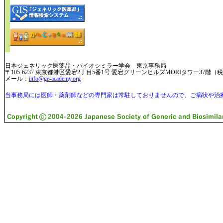
日本ジェネリック医薬品・バイオシミラー学会 東京事務局
〒105-6237 東京都港区愛宕2丁目5番1号 愛宕グリーンヒルズMORIタワー37階
メール：
info@ge-academy.org
当事務局には医師・薬剤師などの専門家は常駐しておりませんので、ご病状や治